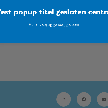
Test popup titel gesloten centr
Sport Vlaanderen
Woumen
Genk is spijtig genoeg gesloten