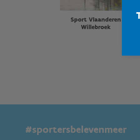
Sport Vlaanderen
Willebroek
#sportersbelevenmeer