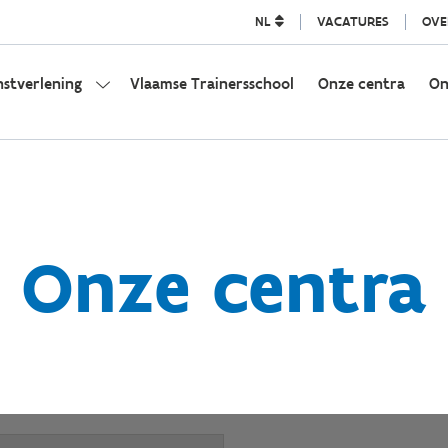
NL
VACATURES
OVE
nstverlening
Vlaamse Trainersschool
Onze centra
On
Onze centra