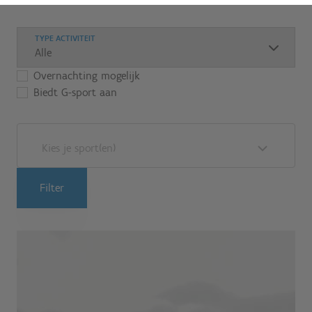
TYPE ACTIVITEIT
Overnachting mogelijk
Biedt G-sport aan
Kies je sport(en)
Filter