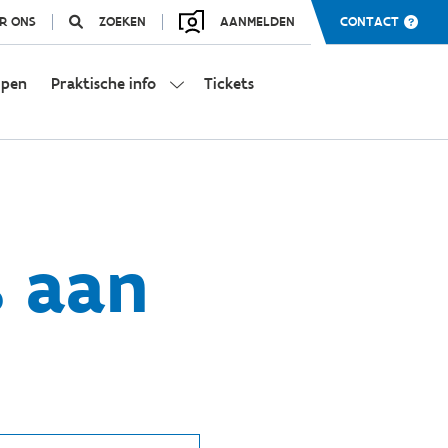
R ONS
ZOEKEN
AANMELDEN
CONTACT
mpen
Praktische info
Tickets
s aan