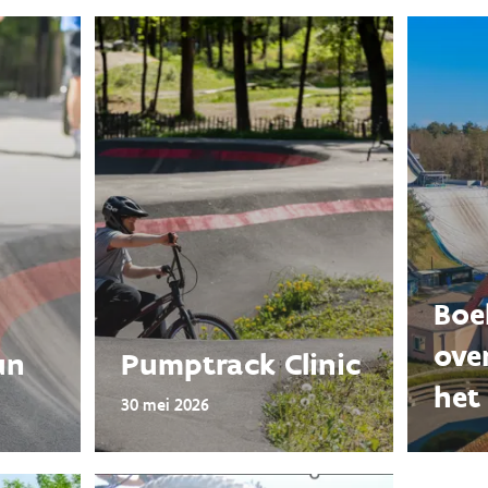
Boe
ove
un
Pumptrack Clinic
het 
30 mei 2026