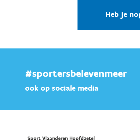
Heb je no
#sportersbelevenmeer
ook op sociale media
Sport Vlaanderen Hoofdzetel