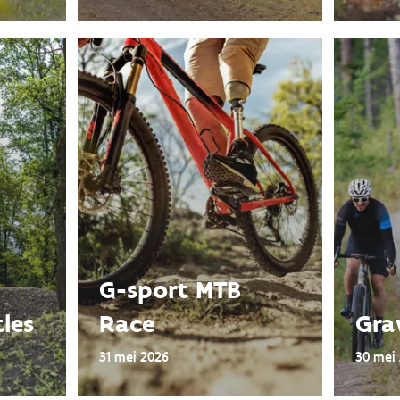
G-sport MTB
tles
Race
Grav
31 mei 2026
30 mei