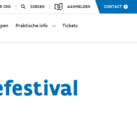
R ONS
ZOEKEN
AANMELDEN
CONTACT
mpen
Praktische info
Tickets
festival