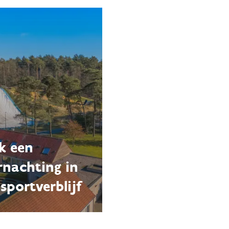
k een
rnachting in
sportverblijf