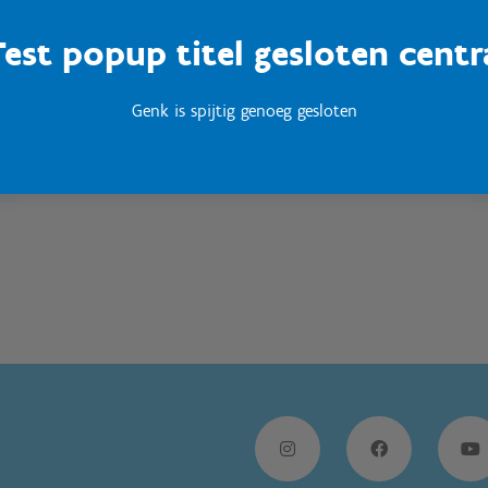
Test popup titel gesloten centr
Sport Vlaanderen
Woumen
Genk is spijtig genoeg gesloten