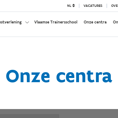
NL
VACATURES
OVE
nstverlening
Vlaamse Trainersschool
Onze centra
On
Onze centra