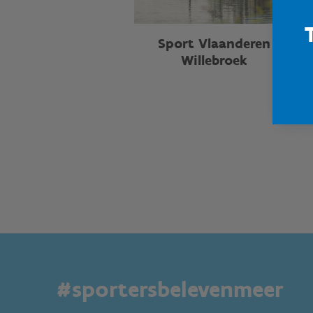
Sport Vlaanderen
Willebroek
#sportersbelevenmeer