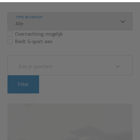
TYPE ACTIVITEIT
Overnachting mogelijk
Biedt G-sport aan
Kies je sport(en)
Filter