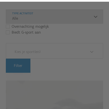
TYPE ACTIVITEIT
Overnachting mogelijk
Biedt G-sport aan
Kies je sport(en)
Filter