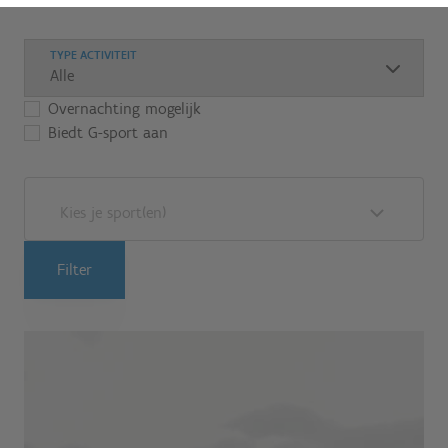
TYPE ACTIVITEIT
Overnachting mogelijk
Biedt G-sport aan
Kies je sport(en)
Filter